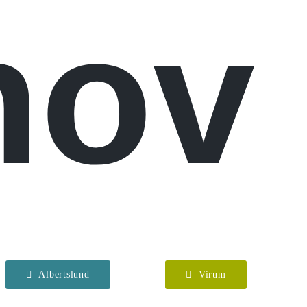
hov
Albertslund
Virum